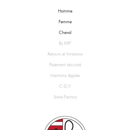
Homme
Femme
Cheval
By KRF
Retours et livraisons
Paiement sécurisé
Mentions légales
C.G.V.
Store-Factory