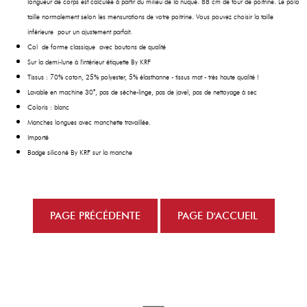
longueur de corps est calculée à partir du milieu de la nuque. 88 cm de tour de poitrine. Le polo
taille normalement selon les mensurations de votre poitrine. Vous pouvez choisir la taille
inférieure pour un ajustement parfait.
Col de forme classique avec boutons de qualité
Sur la demi-lune à l'intérieur étiquette By KRF
Tissus : 70% coton, 25% polyester, 5% élasthanne - tissus mat - très haute qualité !
Lavable en machine 30°, pas de sèche-linge, pas de javel, pas de nettoyage à sec
Coloris : blanc
Manches longues avec manchette travaillée.
Importé
Badge siliconé By KRF sur la manche