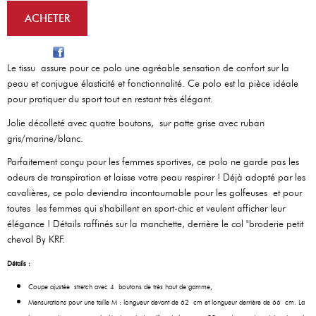
Le tissu assure pour ce polo une agréable sensation de confort sur la
peau et conjugue élasticité et fonctionnalité. Ce polo est la pièce idéale
pour pratiquer du sport tout en restant très élégant.
Jolie décolleté avec quatre boutons, sur patte grise avec ruban
gris/marine/blanc.
Parfaitement conçu pour les femmes sportives, ce polo ne garde pas les
odeurs de transpiration et laisse votre peau respirer ! Déjà adopté par les
cavalières, ce polo deviendra incontournable pour les golfeuses et pour
toutes les femmes qui s'habillent en sport-chic et veulent afficher leur
élégance ! Détails raffinés sur la manchette, derrière le col "broderie petit
cheval By KRF.
Détails :
Coupe ajustée stretch avec 4 boutons de très haut de gamme,
Mensurations pour une taille M : longueur devant de 62 cm et longueur derrière de 66 cm. La