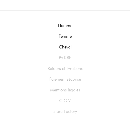
Homme
Femme
Cheval
By KRF
Retours et livraisons
Paiement sécurisé
Mentions légales
C.G.V.
Store-Factory