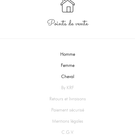
Points de vente
Homme
Femme
Cheval
By KRF
Retours et livraisons
Paiement sécurisé
Mentions légales
C.G.V.