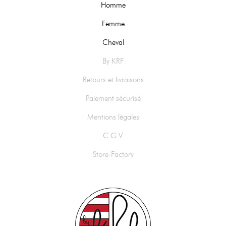
Homme
Femme
Cheval
By KRF
Retours et livraisons
Paiement sécurisé
Mentions légales
C.G.V.
Store-Factory