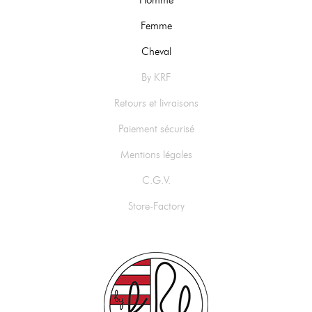
Femme
Cheval
By KRF
Retours et livraisons
Paiement sécurisé
Mentions légales
C.G.V.
Store-Factory