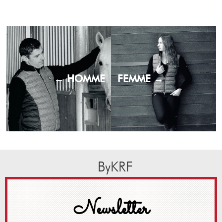
← HOMME
FEMME →
ByKRF
Newsletter