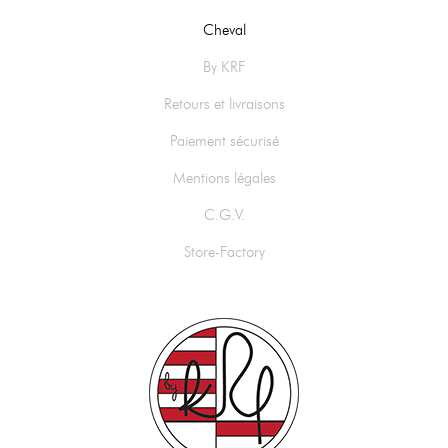
Cheval
By KRF
Retours et livraisons
Paiement sécurisé
Mentions légales
C.G.V.
Store-Factory