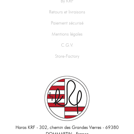
By KRF
Retours et livraisons
Paiement sécurisé
Mentions légales
C.G.V.
Store-Factory
Haras KRF -
302, chemin des Grandes Vierres - 69380
DOMMARTIN - France