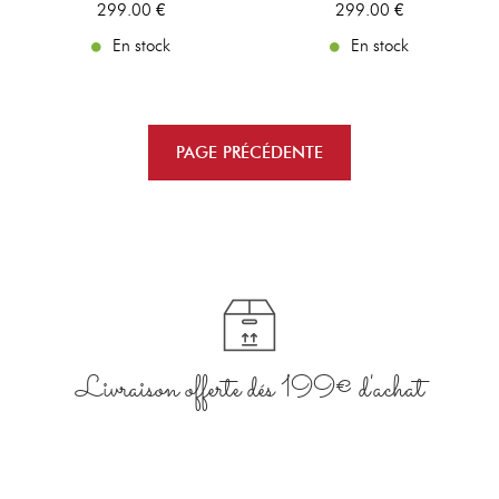
299
.00
€
299
.00
€
En stock
En stock
Livraison offerte dés 199€ d'achat